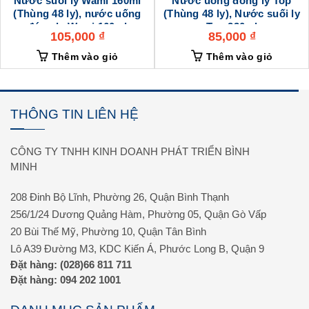
Nước suối ly Wami 160ml
Nước uống đóng ly Top
(Thùng 48 ly), nước uống
(Thùng 48 ly), Nước suối ly
đóng ly Wami 160ml
Top 230ml
105,000
₫
85,000
₫
Thêm vào giỏ
Thêm vào giỏ
THÔNG TIN LIÊN HỆ
CÔNG TY TNHH KINH DOANH PHÁT TRIỂN BÌNH
MINH
208 Đinh Bộ Lĩnh, Phường 26, Quận Bình Thạnh
256/1/24 Dương Quảng Hàm, Phường 05, Quận Gò Vấp
20 Bùi Thế Mỹ, Phường 10, Quận Tân Bình
Lô A39 Đường M3, KDC Kiến Á, Phước Long B, Quận 9
Đặt hàng: (028)66 811 711
Đặt hàng: 094 202 1001