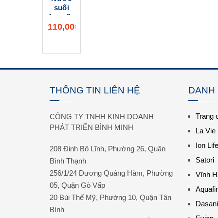
suối
Aquafina
110,000
500ml
₫
(28 chai
Thêm vào giỏ
/
Thùng)
- Phân
phối
giao
THÔNG TIN LIÊN HỆ
DANH
nhanh
Trang 
CÔNG TY TNHH KINH DOANH
PHÁT TRIỂN BÌNH MINH
La Vie
Ion Lif
208 Đinh Bộ Lĩnh, Phường 26, Quận
Satori
Bình Thạnh
256/1/24 Dương Quảng Hàm, Phường
Vĩnh H
05, Quận Gò Vấp
Aquafi
20 Bùi Thế Mỹ, Phường 10, Quận Tân
Dasani
Bình