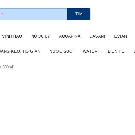
TÌM
VĨNH HẢO
NƯỚC LY
AQUAFINA
DASANI
EVIAN
BĂNG KEO, HỒ GIÁN
NƯỚC SUỐI
WATER
LIÊN HỆ
a 500ml”