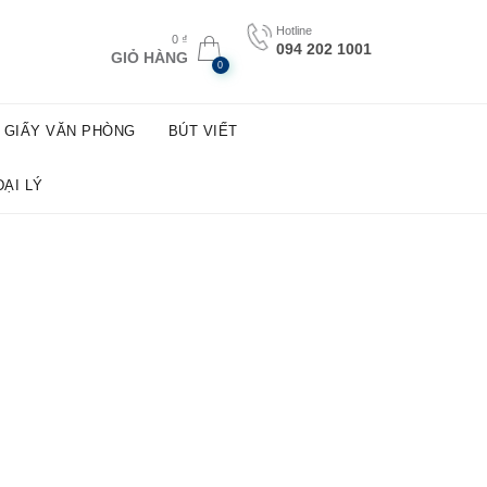
Hotline
0
₫
094 202 1001
GIỎ HÀNG
0
GIẤY VĂN PHÒNG
BÚT VIẾT
ĐẠI LÝ