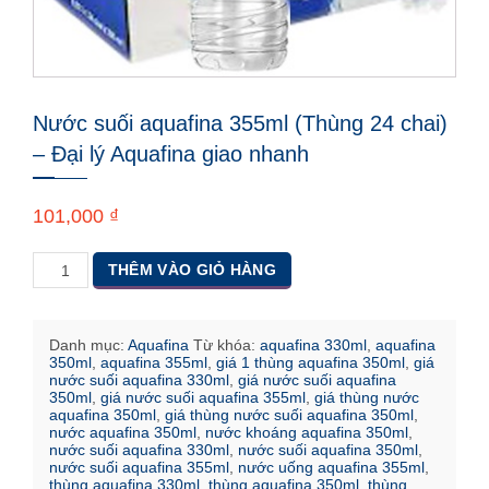
Nước suối aquafina 355ml (Thùng 24 chai)
– Đại lý Aquafina giao nhanh
101,000
₫
Số
THÊM VÀO GIỎ HÀNG
lượng
Danh mục:
Aquafina
Từ khóa:
aquafina 330ml
,
aquafina
350ml
,
aquafina 355ml
,
giá 1 thùng aquafina 350ml
,
giá
nước suối aquafina 330ml
,
giá nước suối aquafina
350ml
,
giá nước suối aquafina 355ml
,
giá thùng nước
aquafina 350ml
,
giá thùng nước suối aquafina 350ml
,
nước aquafina 350ml
,
nước khoáng aquafina 350ml
,
nước suối aquafina 330ml
,
nước suối aquafina 350ml
,
nước suối aquafina 355ml
,
nước uống aquafina 355ml
,
thùng aquafina 330ml
,
thùng aquafina 350ml
,
thùng