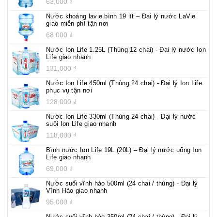
63,000
₫
Nước khoáng lavie bình 19 lít – Đại lý nước LaVie
giao miễn phí tận nơi
68,000
₫
Nước Ion Life 1.25L (Thùng 12 chai) - Đại lý nước Ion
Life giao nhanh
131,000
₫
Nước Ion Life 450ml (Thùng 24 chai) - Đại lý Ion Life
phục vụ tận nơi
128,000
₫
Nước Ion Life 330ml (Thùng 24 chai) - Đại lý nước
suối Ion Life giao nhanh
118,000
₫
Bình nước Ion Life 19L (20L) – Đại lý nước uống Ion
Life giao nhanh
69,000
₫
Nước suối vĩnh hảo 500ml (24 chai / thùng) - Đại lý
Vĩnh Hảo giao nhanh
95,000
₫
Nước suối vĩnh hảo 350ml (24 chai / thùng) - Đại lý