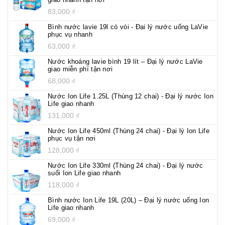
83,000
₫
Bình nước lavie 19l có vòi - Đại lý nước uống LaVie
phục vụ nhanh
63,000
₫
Nước khoáng lavie bình 19 lít – Đại lý nước LaVie
giao miễn phí tận nơi
68,000
₫
Nước Ion Life 1.25L (Thùng 12 chai) - Đại lý nước Ion
Life giao nhanh
131,000
₫
Nước Ion Life 450ml (Thùng 24 chai) - Đại lý Ion Life
phục vụ tận nơi
128,000
₫
Nước Ion Life 330ml (Thùng 24 chai) - Đại lý nước
suối Ion Life giao nhanh
118,000
₫
Bình nước Ion Life 19L (20L) – Đại lý nước uống Ion
Life giao nhanh
69,000
₫