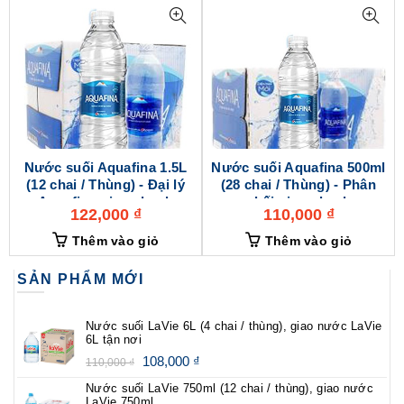
Nước suối Aquafina 1.5L
Nước suối Aquafina 500ml
(12 chai / Thùng) - Đại lý
(28 chai / Thùng) - Phân
Aquafina giao nhanh
phối giao nhanh
122,000
₫
110,000
₫
Thêm vào giỏ
Thêm vào giỏ
SẢN PHẨM MỚI
Nước suối LaVie 6L (4 chai / thùng), giao nước LaVie
6L tận nơi
108,000
₫
110,000
₫
Nước suối LaVie 750ml (12 chai / thùng), giao nước
LaVie 750ml