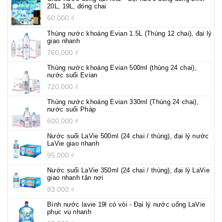
20L, 19L, đóng chai
60,000
₫
Thùng nước khoáng Evian 1.5L (Thùng 12 chai), đại lý
giao nhanh
760,000
₫
Thùng nước khoáng Evian 500ml (thùng 24 chai),
nước suối Evian
720,000
₫
Thùng nước khoáng Evian 330ml (Thùng 24 chai),
nước suối Pháp
600,000
₫
Nước suối LaVie 500ml (24 chai / thùng), đại lý nước
LaVie giao nhanh
95,000
₫
Nước suối LaVie 350ml (24 chai / thùng), đại lý LaVie
giao nhanh tận nơi
83,000
₫
Bình nước lavie 19l có vòi - Đại lý nước uống LaVie
phục vụ nhanh