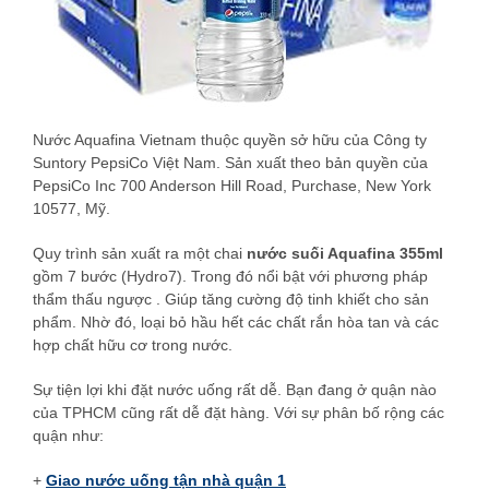
Nước Aquafina Vietnam thuộc quyền sở hữu của Công ty
Suntory PepsiCo Việt Nam. Sản xuất theo bản quyền của
PepsiCo Inc 700 Anderson Hill Road, Purchase, New York
10577, Mỹ.
Quy trình sản xuất ra một chai
nước suối Aquafina 355ml
gồm 7 bước (Hydro7). Trong đó nổi bật với phương pháp
thẩm thấu ngược . Giúp tăng cường độ tinh khiết cho sản
phẩm. Nhờ đó, loại bỏ hầu hết các chất rắn hòa tan và các
hợp chất hữu cơ trong nước.
Sự tiện lợi khi đặt nước uống rất dễ. Bạn đang ở quận nào
của TPHCM cũng rất dễ đặt hàng. Với sự phân bố rộng các
quận như:
+
Giao nước uống tận nhà quận 1