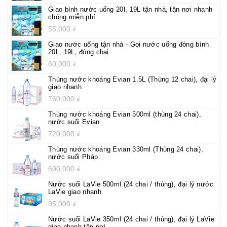
Giao bình nước uống 20l, 19L tận nhà, tận nơi nhanh
chóng miễn phí
55,000
₫
Giao nước uống tận nhà - Gọi nước uống đóng bình
20L, 19L, đóng chai
60,000
₫
Thùng nước khoáng Evian 1.5L (Thùng 12 chai), đại lý
giao nhanh
760,000
₫
Thùng nước khoáng Evian 500ml (thùng 24 chai),
nước suối Evian
720,000
₫
Thùng nước khoáng Evian 330ml (Thùng 24 chai),
nước suối Pháp
600,000
₫
Nước suối LaVie 500ml (24 chai / thùng), đại lý nước
LaVie giao nhanh
95,000
₫
Nước suối LaVie 350ml (24 chai / thùng), đại lý LaVie
giao nhanh tận nơi