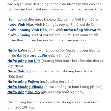
các huyện khác đều có hệ thống giao nước tận nhà cho các
bạn để tiện lợi khi đặt nước uống sinh hoạt, bảo vệ sức khỏe.
Hiện nay nói đến nước khoáng đầu tiên tại Việt Nam đó là
nước Vĩnh Hảo
, Vĩnh Hảo ngày nay có 3 thể loại đó là
nước khoáng Vĩnh Hảo
, tinh khiết
nước uống Vihawa
và
nước khoáng Vivant
với thể tích 500ml. Bên cạnh có rất
nhiều thương hiệu lớn nổi tiếng nhất hiện nay như:
Nước LaVie
(quản lý chất lượng bởi Nestle thương hiệu có
nhiệu
đại lý nước LaVie
nhất hiện nay)
Nước uống Ion Life
(thương hiệu nước ion kiềm đầu tiên tại
Việt Nam)
Nước Satori
(công nghệ hoàn lưu khoáng hiện đại đến từ
Nhật Bản)
Nước uống Fujiwa
(nước uống ion kiềm)
Nước khoáng Vikoda
(nước khoáng có hàm lượng pH cao)
Nước uống Bidirco
(giá phù hợp nhất hiện nay)
Các thương hiệu chỉ có nước chai không có sản xuất nước
bình 20l, 19l như: