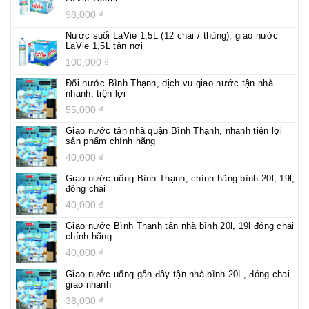
98,000
₫
Nước suối LaVie 1,5L (12 chai / thùng), giao nước
LaVie 1,5L tận nơi
100,000
₫
Đổi nước Bình Thạnh, dịch vụ giao nước tận nhà
nhanh, tiện lợi
55,000
₫
Giao nước tận nhà quận Bình Thạnh, nhanh tiện lợi
sản phẩm chính hãng
40,000
₫
Giao nước uống Bình Thạnh, chính hãng bình 20l, 19l,
đóng chai
40,000
₫
Giao nước Bình Thạnh tận nhà bình 20l, 19l đóng chai
chính hãng
40,000
₫
Giao nước uống gần đây tận nhà bình 20L, đóng chai
giao nhanh
38,000
₫